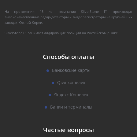
На протяжении 15 лет компания SilverStone F1 производит
высококачественные радар-детекторы и видеорегистраторы на крупнейших
заводах Южной Кореи.
SilverStone F1 занимает лидирующие позиции на Российском рынке.
Способы оплаты
Банковские карты
Qiwi кошелек
Яндекс.Кошелек
Банки и терминалы
Частые вопросы