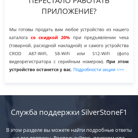
ПЕРЕСТАЛО РАБОТАТЬ
Драйвер
ПРИЛОЖЕНИЕ?
Перезагрузка
Мы готовы продать вам любое устройство из нашего
каталога
со скидкой 20%
при предъявлении чека
(товарной, расходной накладной) и самого устройства
Вопрос-ответ
CROD A87-WiFi, S8-WiFi или S12-WiFi (фото
видеорегистратора с серийным номером).
При этом
Документы
устройство останется у вас
.
Подробности акции >>>
Служба поддержки SilverStoneF1
В этом разделе вы можете найти подробные ответы