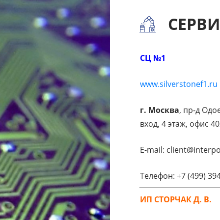
СЕРВ
СЦ №1
www.silverstonef1.ru
г. Москва
, пр-д Одое
вход, 4 этаж, офис 4
E-mail: client@interp
Телефон: +7 (499) 39
ИП СТОРЧАК Д. В.