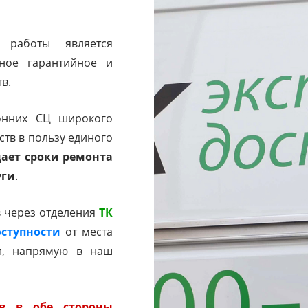
работы является
ое гарантийное и
в.
онних СЦ широкого
тв в пользу единого
ает сроки ремонта
уги
.
в через отделения
ТК
ступности
от места
и, напрямую в наш
тв в обе стороны