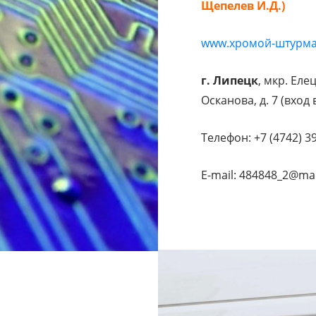
Щепелев И.Д.)
www.хромой-штурма
г. Липецк
, мкр. Елец
Осканова, д. 7 (вход
Телефон: +7 (4742) 3
E-mail: 484848_2@mai