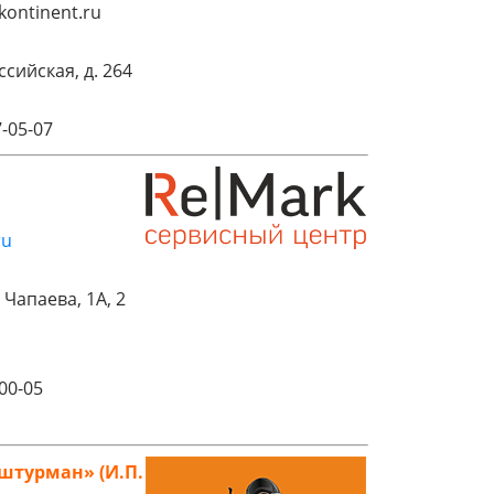
kontinent.ru
оссийская, д. 264
7-05-07
ru
. Чапаева, 1А, 2
-00-05
штурман» (И.П.