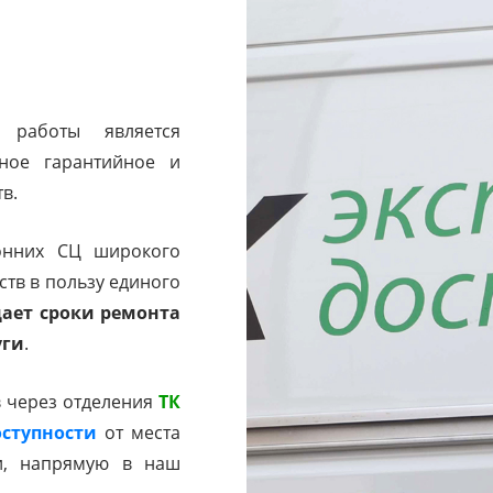
работы является
ое гарантийное и
в.
онних СЦ широкого
тв в пользу единого
ает сроки ремонта
уги
.
в через отделения
ТК
ступности
от места
и, напрямую в наш