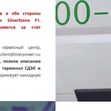
тв в обе стороны
 SilverStone F1.
вляются за счёт
сервисный центр,
client@interpower.ru
:
, полное описание
й терминал СДЭК и
формирует накладную
" alt="">