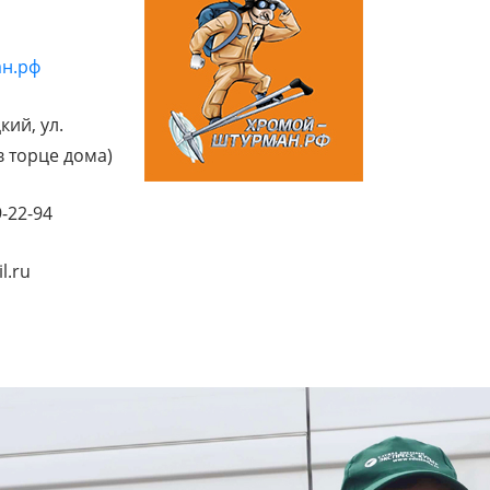
н.рф
кий, ул.
 в торце дома)
9-22-94
l.ru