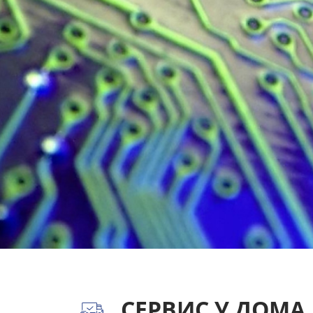
" alt="">
СЕРВИС У ДОМА