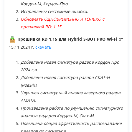
Драйвер
Кордон-М, Кордон-Про.
Исправлены системные ошибки.
Обновлять ОДНОВРЕМЕННО и ТОЛЬКО с
Перезагрузка
прошивкой RD: 1.15
Прошивка RD 1.15 для Hybrid S-BOT PRO Wi-Fi
от
Вопрос-ответ
15.11.2024 г.
скачать
Добавлена новая сигнатура радара Кордон Про
Документы
2024 г.в.
Добавлена новая сигнатура радара СКАТ-Н
(новый).
Улучшен сигнатурный анализ лазерного радара
АМАТА.
Произведена работа по улучшению сигнатурного
анализа радаров Кордон-М, Скат-М.
Повышена общая эффективность распознавание
радаров по сигнатуре.