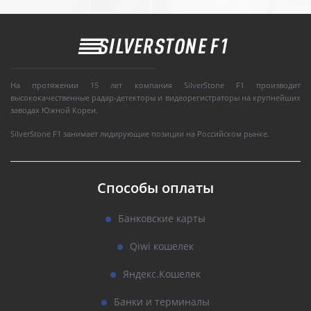
На протяжении 15 лет компания SilverStone F1 производит
высококачественные радар-детекторы и видеорегистраторы на крупнейших
заводах Южной Кореи.
SilverStone F1 занимает лидирующие позиции на Российском рынке.
Способы оплаты
Банковские карты
Qiwi кошелек
Яндекс.Кошелек
Банки и терминалы