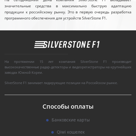
значительные средства в максимально быструю адаптацию
продукции к российскому рынку. Это в первую очередь разработка
программного обеспечения для устройств SilverStone F1.
На протяжении 15 лет компания SilverStone F1 производит
высококачественные радар-детекторы и видеорегистраторы на крупнейших
заводах Южной Кореи.
SilverStone F1 занимает лидирующие позиции на Российском рынке.
Способы оплаты
Банковские карты
Qiwi кошелек