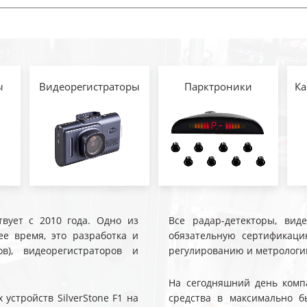
ы
Видеорегистраторы
Парктроники
Ка
твует с 2010 года. Одно из
Все радар-детекторы, вид
е время, это разработка и
обязательную сертификаци
ов), видеорегистраторов и
регулированию и метрологи
На сегодняшний день компа
устройств SilverStone F1 на
средства в максимально б