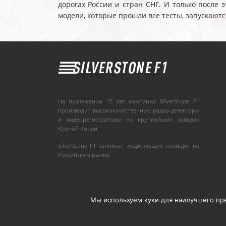
дорогах России и стран СНГ. И только после
модели, которые прошли все тесты, запускаютс
На протяжении 15 лет компания SilverStone F1
производит высококачественные радар-детекторы
и видеорегистраторы на крупнейших заводах
Южной Кореи.
SilverStone F1 занимает лидирующие позиции на
Российском рынке.
Мы используем куки для наилучшего пред
Copyright © 2008-2020, Silverstone F1. Все п