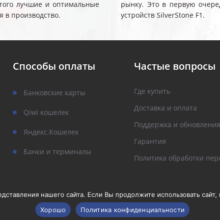
 этого лучшие и оптимальные
рынку. Это в первую очере
я в производство.
устройств SilverStone F1.
Способы оплаты
Частые вопросы
Где купить
Банковские карты
Доставка и оплата
Qiwi кошелек
Поддержка и обновлени
Яндекс.Кошелек
Гарантия
Банки и терминалы
Политика обработки пер
ставления нашего сайта. Если Вы продолжите использовать сайт, м
Хорошо
Политика конфиденциальности
рава защищены.