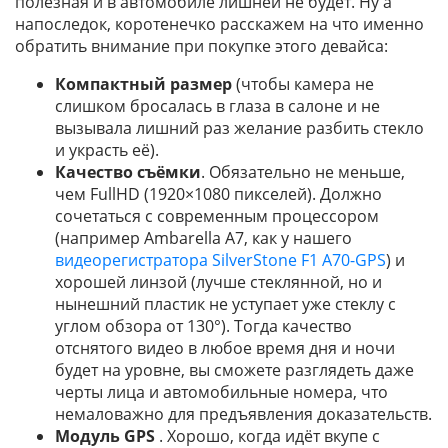
полезная и в автомобиле лишней не будет. Ну а
напоследок, коротенечко расскажем на что именно
обратить внимание при покупке этого девайса:
Компактный размер
(чтобы камера не
слишком бросалась в глаза в салоне и не
вызывала лишний раз желание разбить стекло
и украсть её).
Качество съёмки
. Обязательно не меньше,
чем FullHD (1920×1080 пикселей). Должно
сочетаться с современным процессором
(например Ambarella A7, как у нашего
видеорегистратора SilverStone F1 A70-GPS
) и
хорошей линзой (лучше стеклянной, но и
нынешний пластик не уступает уже стеклу с
углом обзора от 130°). Тогда качество
отснятого видео в любое время дня и ночи
будет на уровне, вы сможете разглядеть даже
черты лица и автомобильные номера, что
немаловажно для предъявления доказательств.
Модуль GPS
. Хорошо, когда идёт вкупе с