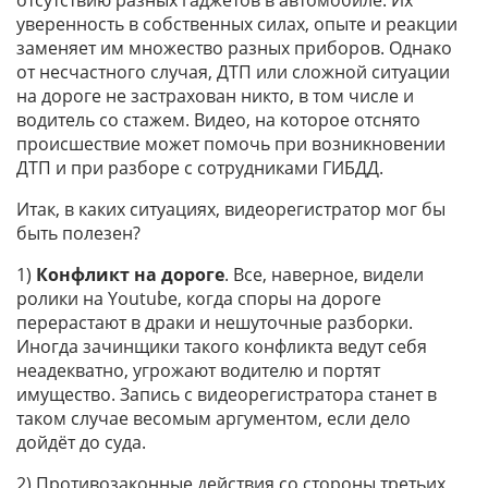
отсутствию разных гаджетов в автомобиле. Их
уверенность в собственных силах, опыте и реакции
заменяет им множество разных приборов. Однако
от несчастного случая, ДТП или сложной ситуации
на дороге не застрахован никто, в том числе и
водитель со стажем. Видео, на которое отснято
происшествие может помочь при возникновении
ДТП и при разборе с сотрудниками ГИБДД.
Итак, в каких ситуациях, видеорегистратор мог бы
быть полезен?
1)
Конфликт на дороге
. Все, наверное, видели
ролики на Youtube, когда споры на дороге
перерастают в драки и нешуточные разборки.
Иногда зачинщики такого конфликта ведут себя
неадекватно, угрожают водителю и портят
имущество. Запись с видеорегистратора станет в
таком случае весомым аргументом, если дело
дойдёт до суда.
2) Противозаконные действия со стороны третьих