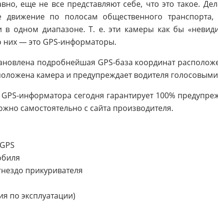
авно, еще не все представляют себе, что это такое. Де
е движение по полосам общественного транспорта, 
в одном диапазоне. Т. е. эти камеры как бы «невиди
о них — это GPS-информаторы.
ановлена подробнейшая GPS-база координат расположе
 расположена камера и предупреждает водителя голосовы
 и GPS-информатора сегодня гарантирует 100% предупр
ожно самостоятельно с сайта производителя.
-GPS
обиля
гнездо прикуривателя
ия по эксплуатации)