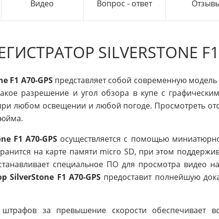
Видео
Вопрос - ответ
Отзыв
ГИСТРАТОР SILVERSTONE F1
ne F1 A70-GPS
представляет собой современную модель 
Такое разрешение и угол обзора в купе с графически
ри любом освещении и любой погоде. Просмотреть отс
дюйма.
one F1 A70-GPS
осуществляется с помощью миниатюрно
анится на карте памяти micro SD, при этом поддержив
станавливает специальное ПО для просмотра видео на
 SilverStone F1 A70-GPS
предоставит полнейшую дока
 штрафов за превышение скорости обеспечивает 