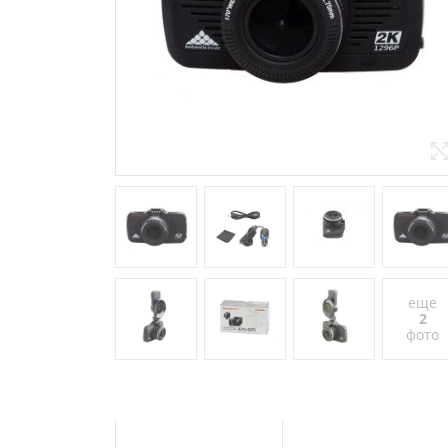
еще
2
фото