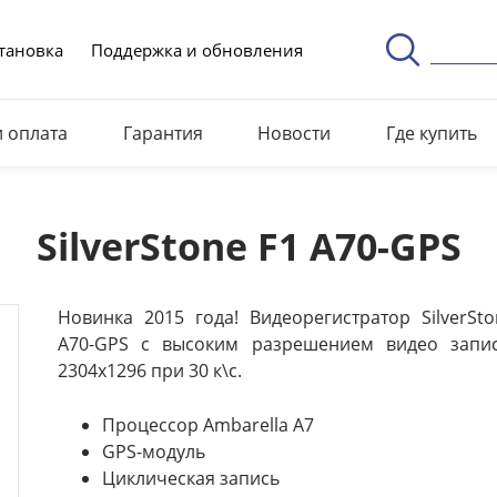
тановка
Поддержка и обновления
и оплата
Гарантия
Новости
Где купить
SilverStone F1 A70-GPS
Новинка 2015 года! Видеорегистратор SilverSto
A70-GPS с высоким разрешением видео запи
2304х1296 при 30 к\с.
Процессор Ambarella A7
GPS-модуль
Циклическая запись