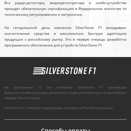
Все радар-детекторы, видеорегистраторы и комбо-устройства
проходят обязательную сертификацию в Федеральном агентстве по
техническому регулированию и метрологии.
На сегодняшний день компания SilverStone F1 вкладывает
значительные средства в максимально быструю адаптацию
продукции к российскому рынку. Это в первую очередь разработка
программного обеспечения для устройств SilverStone F1.
На протяжении 15 лет компания SilverStone F1 производит
высококачественные радар-детекторы и видеорегистраторы на крупнейших
заводах Южной Кореи.
SilverStone F1 занимает лидирующие позиции на Российском рынке.
Способы оплаты