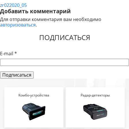
zr022020_05
НАВИГАЦИЯ
Добавить комментарий
ПО
Для отправки комментария вам необходимо
авторизоваться
.
ЗАПИСЯМ
ПОДПИСАТЬСЯ
E-mail
*
Комбо-устройства
Радар-детекторы