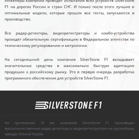
Инженеры компании проводят испытания всех устройств SilverStone
F1 на дорогах России и стран СНГ. И только после этого лучшие и
оптимальные модели, которые прошли все тесты, запускаются в
производство.
Все радар-детекторы, видеорегистраторы и комбо-устройства
проходят обязательную сертификацию в Федеральном агентстве по
техническому регулированию и метрологии.
На сегодняшний день компания SilverStone F1 вкладывает
значительные средства в максимально быструю адаптацию
продукции к российскому рынку. Это в первую очередь разработка
программного обеспечения для устройств SilverStone F1.
На протяжении 15 лет компания SilverStone F1 производит
высококачественные радар-детекторы и видеорегистраторы на крупнейших
заводах Южной Кореи.