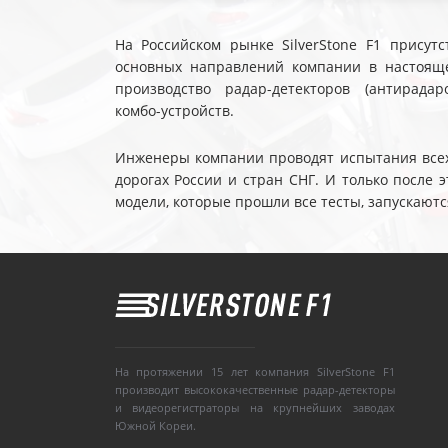
На Российском рынке SilverStone F1 присутс
основных направлений компании в настояще
производство радар-детекторов (антирадар
комбо-устройств.
Инженеры компании проводят испытания всех 
дорогах России и стран СНГ. И только после
модели, которые прошли все тесты, запускаютс
На протяжении 15 лет компания SilverStone F1
производит высококачественные радар-детекторы
и видеорегистраторы на крупнейших заводах
Южной Кореи.