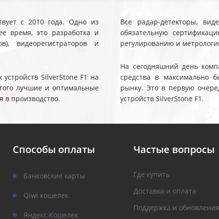
твует с 2010 года. Одно из
Все радар-детекторы, вид
е время, это разработка и
обязательную сертификаци
ов), видеорегистраторов и
регулированию и метрологи
На сегодняшний день компа
устройств SilverStone F1 на
средства в максимально б
 этого лучшие и оптимальные
рынку. Это в первую очере
я в производство.
устройств SilverStone F1.
Способы оплаты
Частые вопросы
Где купить
Банковские карты
Доставка и оплата
Qiwi кошелек
Поддержка и обновлени
Яндекс.Кошелек