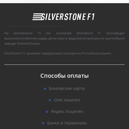
На протяжении 15 лет компания SilverStone F1 производит
высококачественные радар-детекторы и видеорегистраторы на крупнейших
заводах Южной Кореи.
SilverStone F1 занимает лидирующие позиции на Российском рынке.
Способы оплаты
Банковские карты
Qiwi кошелек
Яндекс.Кошелек
Банки и терминалы