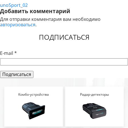
unoSport_02
НАВИГАЦИЯ
Добавить комментарий
ПО
Для отправки комментария вам необходимо
авторизоваться
.
ЗАПИСЯМ
ПОДПИСАТЬСЯ
E-mail
*
Комбо-устройства
Радар-детекторы