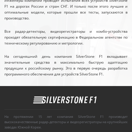
Инженеры компании проводят испытания всех устройств SilverStone
F1 на дорогах России и стран СНГ. И только после этого лучшие и
оптимальные модели, которые прошли все тесты, запускаются в
производство.
Все радар-детекторы, видеорегистраторы и комбо-устройства
проходят обязательную сертификацию в Федеральном агентстве по
техническому регулированию и метрологии.
На сегодняшний день компания SilverStone F1 вкладывает
значительные средства в максимально быструю адаптацию
продукции к российскому рынку. Это в первую очередь разработка
программного обеспечения для устройств SilverStone F1.
На протяжении 15 лет компания SilverStone F1 производит
высококачественные радар-детекторы и видеорегистраторы на крупнейших
заводах Южной Кореи.