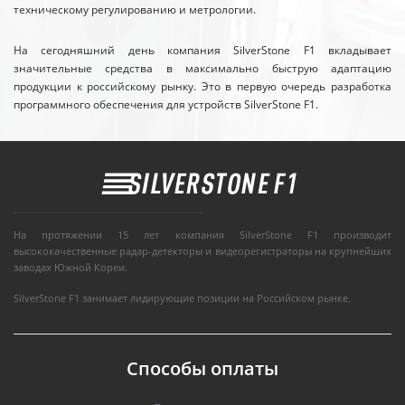
техническому регулированию и метрологии.
На сегодняшний день компания SilverStone F1 вкладывает
значительные средства в максимально быструю адаптацию
продукции к российскому рынку. Это в первую очередь разработка
программного обеспечения для устройств SilverStone F1.
На протяжении 15 лет компания SilverStone F1 производит
высококачественные радар-детекторы и видеорегистраторы на крупнейших
заводах Южной Кореи.
SilverStone F1 занимает лидирующие позиции на Российском рынке.
Способы оплаты