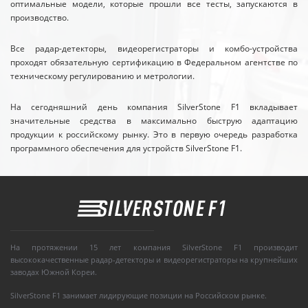
оптимальные модели, которые прошли все тесты, запускаются в
производство.
Все радар-детекторы, видеорегистраторы и комбо-устройства
проходят обязательную сертификацию в Федеральном агентстве по
техническому регулированию и метрологии.
На сегодняшний день компания SilverStone F1 вкладывает
значительные средства в максимально быструю адаптацию
продукции к российскому рынку. Это в первую очередь разработка
программного обеспечения для устройств SilverStone F1.
На протяжении 15 лет компания SilverStone F1 производит
высококачественные радар-детекторы и видеорегистраторы на крупнейших
заводах Южной Кореи.
SilverStone F1 занимает лидирующие позиции на Российском рынке.