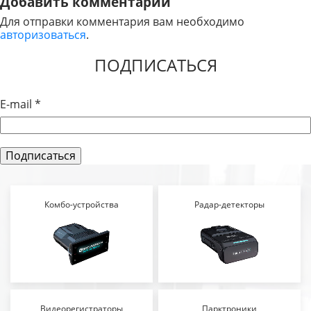
Добавить комментарий
ПО
Для отправки комментария вам необходимо
авторизоваться
.
ЗАПИСЯМ
ПОДПИСАТЬСЯ
E-mail
*
Комбо-устройства
Радар-детекторы
Видеорегистраторы
Парктроники