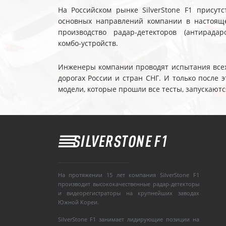
На Российском рынке SilverStone F1 присутс
основных направлений компании в настояще
производство радар-детекторов (антирадар
комбо-устройств.
Инженеры компании проводят испытания всех 
дорогах России и стран СНГ. И только после
модели, которые прошли все тесты, запускаютс
На протяжении 15 лет компания SilverStone F1
производит высококачественные радар-детекторы
и видеорегистраторы на крупнейших заводах
Южной Кореи.
SilverStone F1 занимает лидирующие позиции на