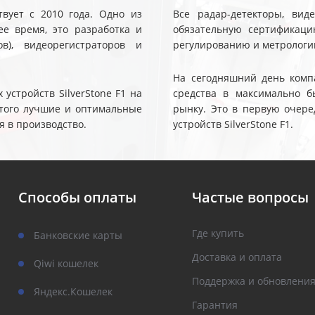
твует с 2010 года. Одно из
Все радар-детекторы, вид
е время, это разработка и
обязательную сертификаци
ов), видеорегистраторов и
регулированию и метрологи
На сегодняшний день компа
устройств SilverStone F1 на
средства в максимально б
 этого лучшие и оптимальные
рынку. Это в первую очере
я в производство.
устройств SilverStone F1.
Способы оплаты
Частые вопросы
Где купить
Банковские карты
Доставка и оплата
Qiwi кошелек
Поддержка и обновлени
Яндекс.Кошелек
Гарантия