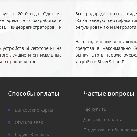
твует с 2010 года. Одно из
Все радар-детекторы, вид
е время, это разработка и
обязательную сертификаци
ов), видеорегистраторов и
регулированию и метрологи
На сегодняшний день компа
устройств SilverStone F1 на
средства в максимально б
 этого лучшие и оптимальные
рынку. Это в первую очере
я в производство.
устройств SilverStone F1.
Способы оплаты
Частые вопросы
Где купить
Банковские карты
Доставка и оплата
Qiwi кошелек
Поддержка и обновлени
Яндекс.Кошелек