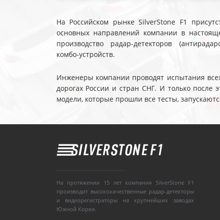
На Российском рынке SilverStone F1 присутс
основных направлений компании в настояще
производство радар-детекторов (антирадар
комбо-устройств.
Инженеры компании проводят испытания всех 
дорогах России и стран СНГ. И только после
модели, которые прошли все тесты, запускаютс
На протяжении 15 лет компания SilverStone F1
производит высококачественные радар-детекторы
и видеорегистраторы на крупнейших заводах
Южной Кореи.