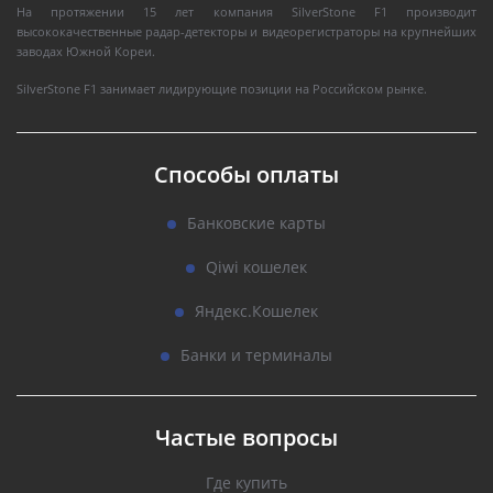
На протяжении 15 лет компания SilverStone F1 производит
высококачественные радар-детекторы и видеорегистраторы на крупнейших
заводах Южной Кореи.
SilverStone F1 занимает лидирующие позиции на Российском рынке.
Способы оплаты
Банковские карты
Qiwi кошелек
Яндекс.Кошелек
Банки и терминалы
Частые вопросы
Где купить