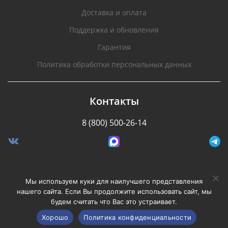
Доставка и оплата
Поддержка и обновления
Гарантия
Политика обработки персональных данных
Контакты
8 (800) 500-26-14
Разработано Stormcorp
Мы используем куки для наилучшего представления
нашего сайта. Если Вы продолжите использовать сайт, мы
будем считать что Вас это устраивает.
Copyright © 2008-2020, Silverstone F1. Все права
защищены.
Хорошо
Политика конфиденциальности