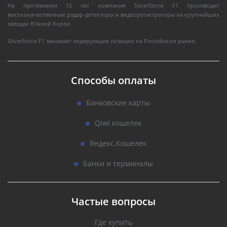
На протяжении 15 лет компания SilverStone F1 производит
высококачественные радар-детекторы и видеорегистраторы на крупнейших
заводах Южной Кореи.
SilverStone F1 занимает лидирующие позиции на Российском рынке.
Способы оплаты
Банковские карты
Qiwi кошелек
Яндекс.Кошелек
Банки и терминалы
Частые вопросы
Где купить