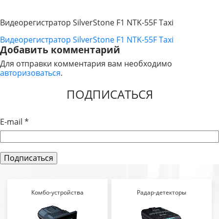
Видеорегистратор SilverStone F1 NTK-55F Taxi
Видеорегистратор SilverStone F1 NTK-55F Taxi
НАВИГАЦИЯ
Добавить комментарий
ПО
Для отправки комментария вам необходимо
авторизоваться
.
ЗАПИСЯМ
ПОДПИСАТЬСЯ
E-mail
*
Комбо-устройства
Радар-детекторы