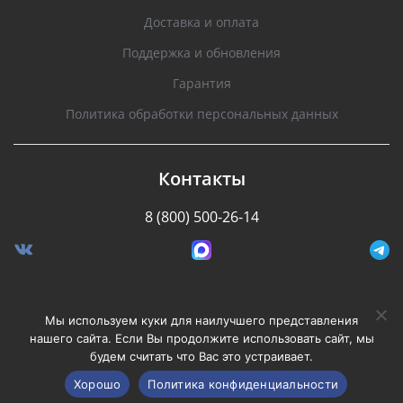
Доставка и оплата
Поддержка и обновления
Гарантия
Политика обработки персональных данных
Контакты
8 (800) 500-26-14
Разработано Stormcorp
Мы используем куки для наилучшего представления
нашего сайта. Если Вы продолжите использовать сайт, мы
будем считать что Вас это устраивает.
Copyright © 2008-2020, Silverstone F1. Все права
защищены.
Хорошо
Политика конфиденциальности