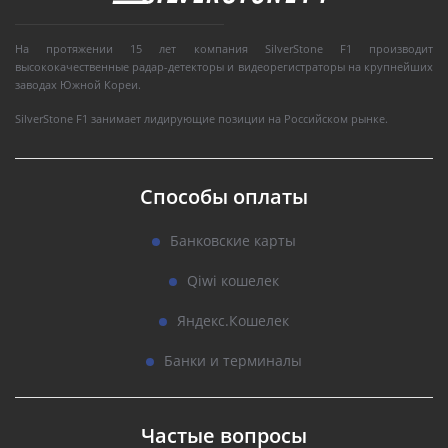
На протяжении 15 лет компания SilverStone F1 производит
высококачественные радар-детекторы и видеорегистраторы на крупнейших
заводах Южной Кореи.
SilverStone F1 занимает лидирующие позиции на Российском рынке.
Способы оплаты
Банковские карты
Qiwi кошелек
Яндекс.Кошелек
Банки и терминалы
Частые вопросы