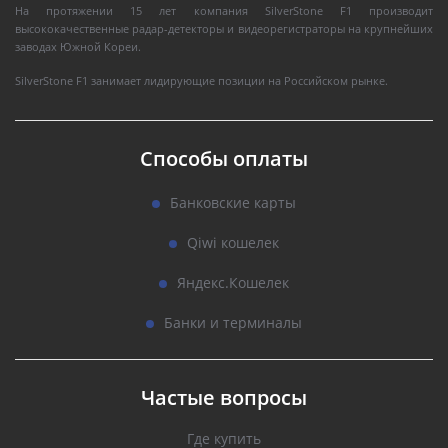
На протяжении 15 лет компания SilverStone F1 производит
высококачественные радар-детекторы и видеорегистраторы на крупнейших
заводах Южной Кореи.
SilverStone F1 занимает лидирующие позиции на Российском рынке.
Способы оплаты
Банковские карты
Qiwi кошелек
Яндекс.Кошелек
Банки и терминалы
Частые вопросы
Где купить