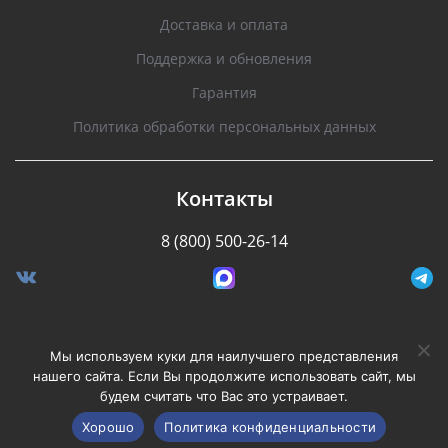
Доставка и оплата
Поддержка и обновления
Гарантия
Политика обработки персональных данных
Контакты
8 (800) 500-26-14
Разработано Stormcorp
Мы используем куки для наилучшего представления
нашего сайта. Если Вы продолжите использовать сайт, мы
будем считать что Вас это устраивает.
Copyright © 2008-2020, Silverstone F1. Все права
защищены.
Хорошо
Политика конфиденциальности