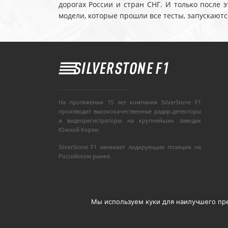
дорогах России и стран СНГ. И только после
модели, которые прошли все тесты, запускаютс
На протяжении 15 лет компания SilverStone F1
производит высококачественные радар-детекторы
и видеорегистраторы на крупнейших заводах
Южной Кореи.
SilverStone F1 занимает лидирующие позиции на
Российском рынке.
Мы используем куки для наилучшего пред
Copyright © 2008-2020, Silverstone F1. Все п