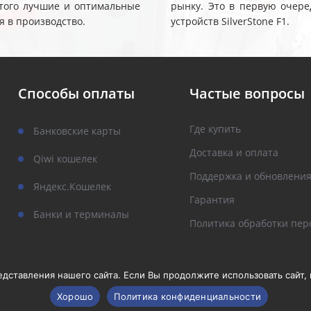
 этого лучшие и оптимальные
рынку. Это в первую очере
я в производство.
устройств SilverStone F1.
Способы оплаты
Частые вопросы
Где купить
Банковские карты
Доставка и оплата
Qiwi кошелек
Поддержка и обновлени
Яндекс.Кошелек
Гарантия
Банки и терминалы
Политика обработки пер
ставления нашего сайта. Если Вы продолжите использовать сайт, м
Хорошо
Политика конфиденциальности
рава защищены.