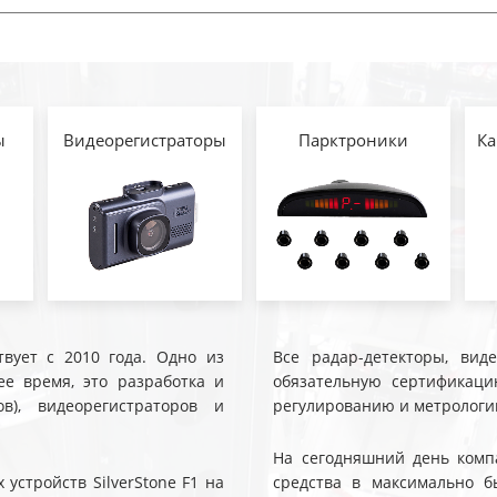
ы
Видеорегистраторы
Парктроники
Ка
твует с 2010 года. Одно из
Все радар-детекторы, вид
е время, это разработка и
обязательную сертификаци
ов), видеорегистраторов и
регулированию и метрологи
На сегодняшний день компа
устройств SilverStone F1 на
средства в максимально б