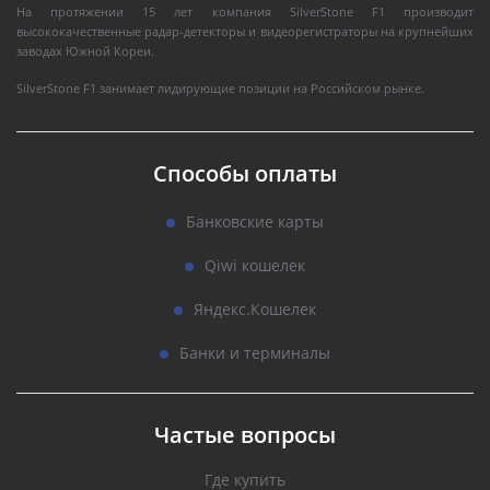
На протяжении 15 лет компания SilverStone F1 производит
высококачественные радар-детекторы и видеорегистраторы на крупнейших
заводах Южной Кореи.
SilverStone F1 занимает лидирующие позиции на Российском рынке.
Способы оплаты
Банковские карты
Qiwi кошелек
Яндекс.Кошелек
Банки и терминалы
Частые вопросы
Где купить