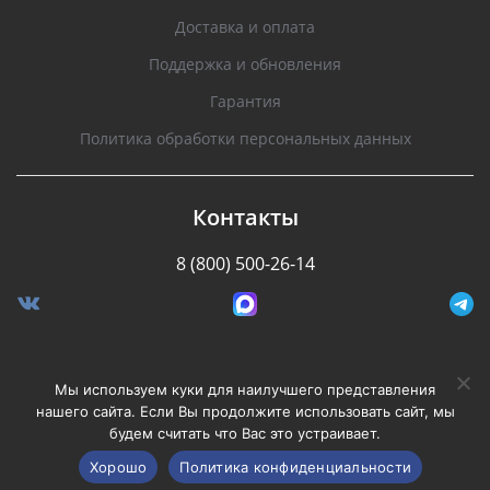
Доставка и оплата
Поддержка и обновления
Гарантия
Политика обработки персональных данных
Контакты
8 (800) 500-26-14
Разработано Stormcorp
Мы используем куки для наилучшего представления
нашего сайта. Если Вы продолжите использовать сайт, мы
будем считать что Вас это устраивает.
Copyright © 2008-2020, Silverstone F1. Все права
защищены.
Хорошо
Политика конфиденциальности