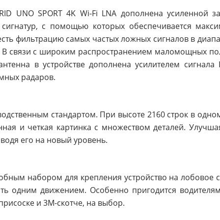
YBRID UNO SPORT 4K Wi-Fi LNA дополнена усиленной з
 сигнатур, с помощью которых обеспечивается макси
есть фильтрацию самых частых ложных сигналов в диапа
п. В связи с широким распространением маломощных пол
антенна в устройстве дополнена усилителем сигнала L
мных радаров.
одственным стандартом. При высоте 2160 строк в одном
венная и четкая картинка с множеством деталей. Улучш
водя его на новый уровень.
добным набором для крепления устройство на лобовое 
вить одним движением. Особенно пригодится водителя
присоске и 3М-скотче, на выбор.