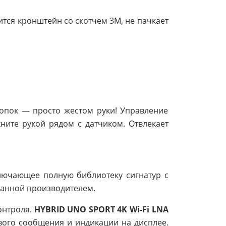
еится кронштейн со скотчем 3М, не пачкает
нопок — просто жестом руки! Управление
ните рукой рядом с датчиком. Отвлекает
ключающее полную библиотеку сигнатур с
танной производителем.
онтроля.
HYBRID UNO SPORT 4K Wi-Fi LNA
вого сообщения и индикации на дисплее.