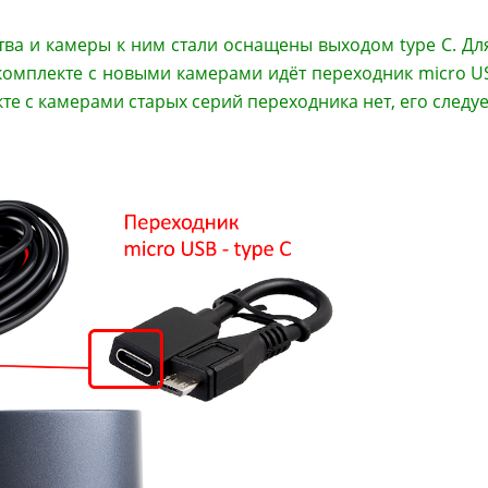
тва и камеры к ним стали оснащены выходом type C. Д
 комплекте с новыми камерами идёт переходник micro US
кте с камерами старых серий переходника нет, его следу