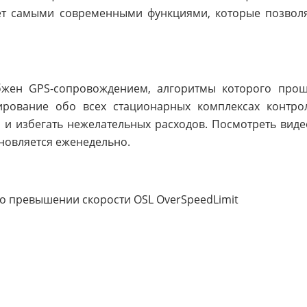
ет самыми современными функциями, которые позволя
жен GPS-сопровождением, алгоритмы которого прошл
ирование обо всех стационарных комплексах контрол
и избегать нежелательных расходов. Посмотреть вид
новляется еженедельно.
 о превышении скорости OSL OverSpeedLimit