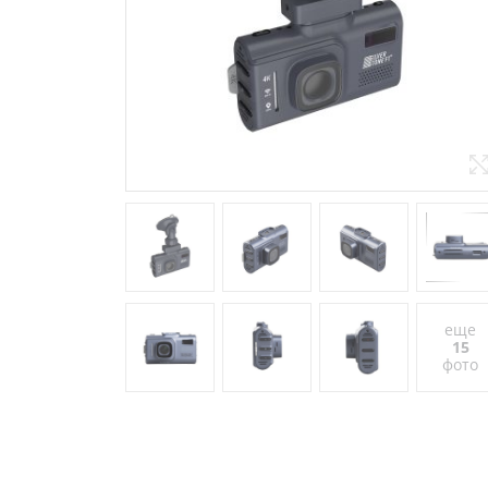
еще
15
фото