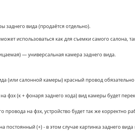
 заднего вида (продаётся отдельно).
может использоваться как для съемки самого салона, так
цаемая) — универсальная камера заднего вида.
а (или салонной камеры) красный провод обязательно н
а фзх (к + фонаря заднего хода) вид камеры будет пере
о провода на фзх, устройство будет так же корректно ра
 постоянный (+) - в этом случае картинка заднего вида