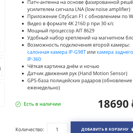
Патч-антенна на основе фазированной решё
усилителем сигнала LNA (low noise amplifier)
Приложение СityScan F1 с обновлением по Wi
Видео в формате 4K 2160 р при 30 к/с
Мощный процессор AIT 8629
Удобный набор креплений на магнитном бл
Возможность подключения второй камеры:
салонная камера IP-G98T
или
камера заднего
IP-360
Чёткая картинка днём и ночью
Датчик движения рук (Hand Motion Sensor)
GPS-база полицейских радаров (обновление
еженедельно)
18690
Есть в наличии
Количество:
ДОБАВИТЬ В КОРЗИНУ