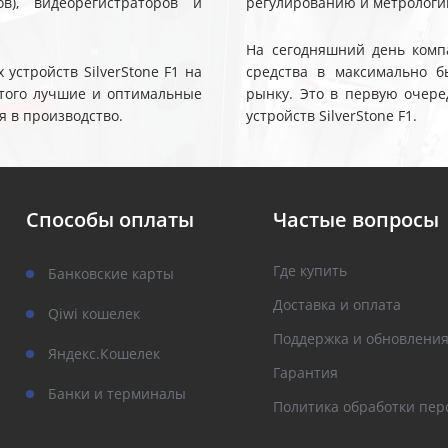
ов), видеорегистраторов и
регулированию и метрологи
На сегодняшний день компа
устройств SilverStone F1 на
средства в максимально б
 этого лучшие и оптимальные
рынку. Это в первую очере
я в производство.
устройств SilverStone F1.
Способы оплаты
Частые вопросы
Где купить
Банковские карты
Доставка и оплата
Qiwi кошелек
Поддержка и обновлени
Яндекс.Кошелек
Гарантия
Банки и терминалы
Политика обработки пер