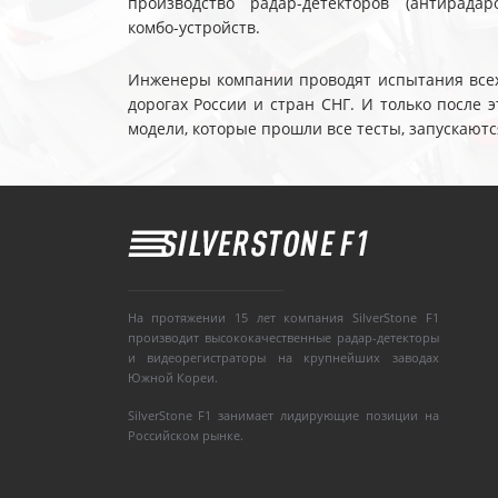
производство радар-детекторов (антирадар
комбо-устройств.
Инженеры компании проводят испытания всех 
дорогах России и стран СНГ. И только после
модели, которые прошли все тесты, запускаютс
На протяжении 15 лет компания SilverStone F1
производит высококачественные радар-детекторы
и видеорегистраторы на крупнейших заводах
Южной Кореи.
SilverStone F1 занимает лидирующие позиции на
Российском рынке.