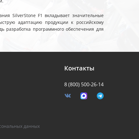
и.
ния SilverStone F1 вкладывает значительные
ыструю адаптацию продукции к российскому
дь разработка программного обеспечения для
Контакты
8 (800) 500-26-14
я
сональных данных