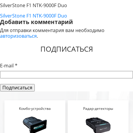
SilverStone F1 NTK-9000F Duo
SilverStone F1 NTK-9000F Duo
НАВИГАЦИЯ
Добавить комментарий
ПО
Для отправки комментария вам необходимо
авторизоваться
.
ЗАПИСЯМ
ПОДПИСАТЬСЯ
E-mail
*
Комбо-устройства
Радар-детекторы