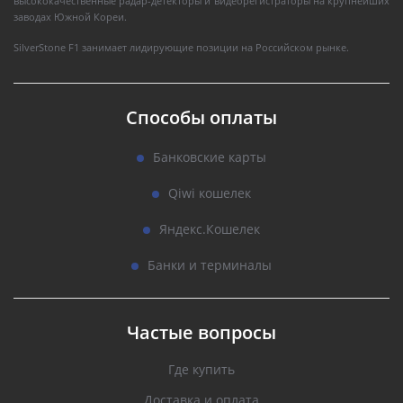
высококачественные радар-детекторы и видеорегистраторы на крупнейших
заводах Южной Кореи.
SilverStone F1 занимает лидирующие позиции на Российском рынке.
Способы оплаты
Банковские карты
Qiwi кошелек
Яндекс.Кошелек
Банки и терминалы
Частые вопросы
Где купить
Доставка и оплата