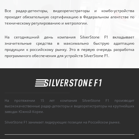
Все радар-детекторы, видеорегистраторы и комбо-устройства
проходят обязательную сертификацию в Федеральном агентстве по
техническому регулированию и метрологии.
На сегодняшний день компания SilverStone F1 вкладывает
значительные средства в максимально быструю адаптацию
продукции к российскому рынку. Это в первую очередь разработка
программного обеспечения для устройств SilverStone F1.
На протяжении 15 лет компания SilverStone F1 производит
высококачественные радар-детекторы и видеорегистраторы на крупнейших
заводах Южной Кореи.
SilverStone F1 занимает лидирующие позиции на Российском рынке.