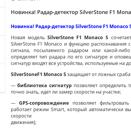
Новинка! Радар-детектор SilverStone F1 Mona
Новинка! Радар-детектор SilverStone F1 Monaco 
Новая модель
SilverStone F1 Monaco S
сочетает
SilverStone F1 Monaco и функцию распознавания 
сигнала, посылаемого радаром или какой-либо
определяет тип радара по его сигнатуре и опове
сигнатур входят все устройства, используемые на до
SilverStoneF1 Monaco S
защищает от ложных срабат
—
библиотека сигнатур
позволяет определить т
точно знать, идет ли замер скорости на участке;
—
GPS-сопровождение
позволяет фильтровать 
работает режим Smart, который автоматически в
скорости
движения);