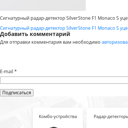
Сигнатурный радар-детектор SilverStone F1 Monaco S уц
Сигнатурный радар-детектор SilverStone F1 Monaco S уц
НАВИГАЦИЯ
Добавить комментарий
Для отправки комментария вам необходимо
авторизова
ПО
ЗАПИСЯМ
E-mail
*
Комбо-устройства
Радар-детектор