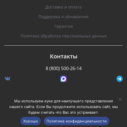
Доставка и оплата
Поддержка и обновления
Гарантия
Политика обработки персональных данных
Контакты
8 (800) 500-26-14
Разработано Stormcorp
Мы используем куки для наилучшего представления
нашего сайта. Если Вы продолжите использовать сайт, мы
будем считать что Вас это устраивает.
Copyright © 2008-2020, Silverstone F1. Все права
защищены.
Хорошо
Политика конфиденциальности