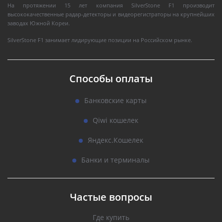
На протяжении 15 лет компания SilverStone F1 производит
высококачественные радар-детекторы и видеорегистраторы на крупнейших
заводах Южной Кореи.
SilverStone F1 занимает лидирующие позиции на Российском рынке.
Способы оплаты
Банковские карты
Qiwi кошелек
Яндекс.Кошелек
Банки и терминалы
Частые вопросы
Где купить