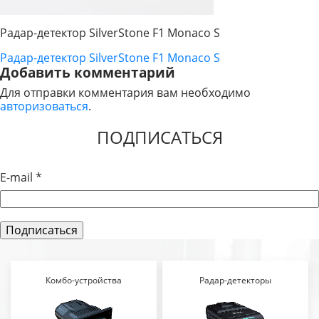
Радар-детектор SilverStone F1 Monaco S
Радар-детектор SilverStone F1 Monaco S
НАВИГАЦИЯ
Добавить комментарий
ПО
Для отправки комментария вам необходимо
авторизоваться
.
ЗАПИСЯМ
ПОДПИСАТЬСЯ
E-mail
*
Комбо-устройства
Радар-детекторы