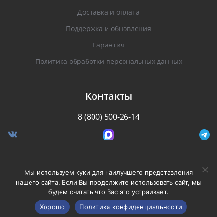
Доставка и оплата
Поддержка и обновления
Гарантия
Политика обработки персональных данных
Контакты
8 (800) 500-26-14
Разработано Stormcorp
Мы используем куки для наилучшего представления
нашего сайта. Если Вы продолжите использовать сайт, мы
будем считать что Вас это устраивает.
Copyright © 2008-2020, Silverstone F1. Все права
защищены.
Хорошо
Политика конфиденциальности