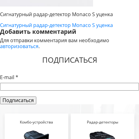
Сигнатурный радар-детектор Monaco S уценка
Сигнатурный радар-детектор Monaco S уценка
НАВИГАЦИЯ
Добавить комментарий
ПО
Для отправки комментария вам необходимо
авторизоваться
.
ЗАПИСЯМ
ПОДПИСАТЬСЯ
E-mail
*
Комбо-устройства
Радар-детекторы