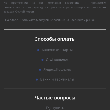
На протяжении 15 лет компания SilverStone F1 производит
высококачественные радар-детекторы и видеорегистраторы на крупнейших
заводах Южной Кореи.
SilverStone F1 занимает лидирующие позиции на Российском рынке.
Способы оплаты
Банковские карты
Qiwi кошелек
Яндекс.Кошелек
Банки и терминалы
Частые вопросы
Где купить