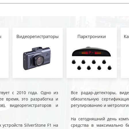
ы
Видеорегистраторы
Парктроники
Ка
твует с 2010 года. Одно из
Все радар-детекторы, вид
е время, это разработка и
обязательную сертификаци
ов), видеорегистраторов и
регулированию и метрологи
На сегодняшний день компа
устройств SilverStone F1 на
средства в максимально б