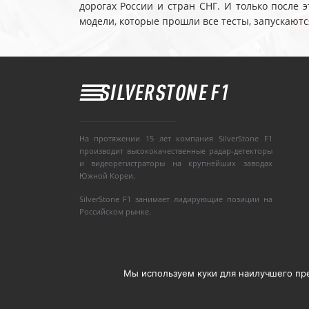
дорогах России и стран СНГ. И только после
модели, которые прошли все тесты, запускаютс
На протяжении 15 лет компания SilverStone F1
производит высококачественные радар-детекторы
и видеорегистраторы на крупнейших заводах
Южной Кореи.
SilverStone F1 занимает лидирующие позиции на
Российском рынке.
Мы используем куки для наилучшего пред
Copyright © 2008-2020, Silverstone F1. Все п