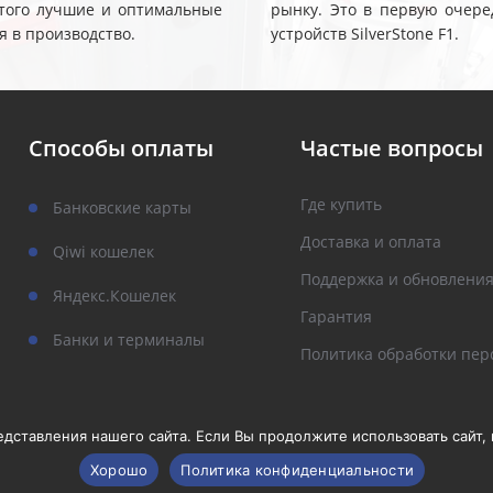
 этого лучшие и оптимальные
рынку. Это в первую очере
я в производство.
устройств SilverStone F1.
Способы оплаты
Частые вопросы
Где купить
Банковские карты
Доставка и оплата
Qiwi кошелек
Поддержка и обновлени
Яндекс.Кошелек
Гарантия
Банки и терминалы
Политика обработки пер
ставления нашего сайта. Если Вы продолжите использовать сайт, м
Хорошо
Политика конфиденциальности
рава защищены.