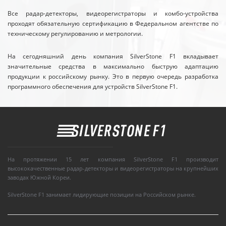
Все радар-детекторы, видеорегистраторы и комбо-устройства
проходят обязательную сертификацию в Федеральном агентстве по
техническому регулированию и метрологии.
На сегодняшний день компания SilverStone F1 вкладывает
значительные средства в максимально быструю адаптацию
продукции к российскому рынку. Это в первую очередь разработка
программного обеспечения для устройств SilverStone F1.
На протяжении 15 лет компания SilverStone F1 производит
высококачественные радар-детекторы и видеорегистраторы на крупнейших
заводах Южной Кореи.
SilverStone F1 занимает лидирующие позиции на Российском рынке.