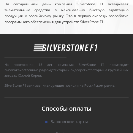
На сегодняшний день компания SilverStone F1 вкладывает
значительные средства в максимально быструю адаптацию
продукции к российскому рынку. Это в первую очередь разработка
программного обеспечения для устройств SilverStone F1.
На протяжении 15 лет компания SilverStone F1 производит
высококачественные радар-детекторы и видеорегистраторы на крупнейших
заводах Южной Кореи.
SilverStone F1 занимает лидирующие позиции на Российском рынке.
Способы оплаты
Банковские карты