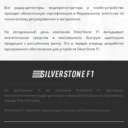
Все радар-детекторы, видеорегистраторы и комбо-устройства
проходят обязательную сертификацию в Федеральном агентстве по
техническому регулированию и метрологии.
На сегодняшний день компания SilverStone F1 вкладывает
значительные средства в максимально быструю адаптацию
продукции к российскому рынку. Это в первую очередь разработка
программного обеспечения для устройств SilverStone F1.
На протяжении 15 лет компания SilverStone F1 производит
высококачественные радар-детекторы и видеорегистраторы на крупнейших
заводах Южной Кореи.
SilverStone F1 занимает лидирующие позиции на Российском рынке.