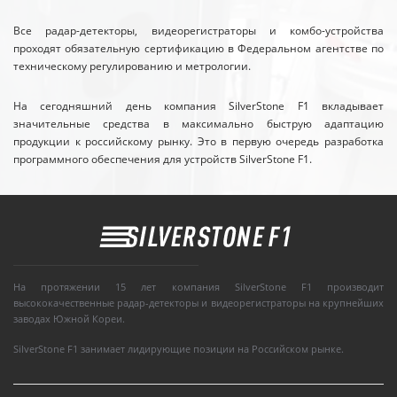
Все радар-детекторы, видеорегистраторы и комбо-устройства
проходят обязательную сертификацию в Федеральном агентстве по
техническому регулированию и метрологии.
На сегодняшний день компания SilverStone F1 вкладывает
значительные средства в максимально быструю адаптацию
продукции к российскому рынку. Это в первую очередь разработка
программного обеспечения для устройств SilverStone F1.
На протяжении 15 лет компания SilverStone F1 производит
высококачественные радар-детекторы и видеорегистраторы на крупнейших
заводах Южной Кореи.
SilverStone F1 занимает лидирующие позиции на Российском рынке.