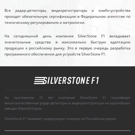
Все радар-детекторы, видеорегистраторы и комбо-устройства
проходят обязательную сертификацию в Федеральном агентстве по
техническому регулированию и метрологии.
На сегодняшний день компания SilverStone F1 вкладывает
значительные средства в максимально быструю адаптацию
продукции к российскому рынку. Это в первую очередь разработка
программного обеспечения для устройств SilverStone F1.
На протяжении 15 лет компания SilverStone F1 производит
высококачественные радар-детекторы и видеорегистраторы на крупнейших
заводах Южной Кореи.
SilverStone F1 занимает лидирующие позиции на Российском рынке.