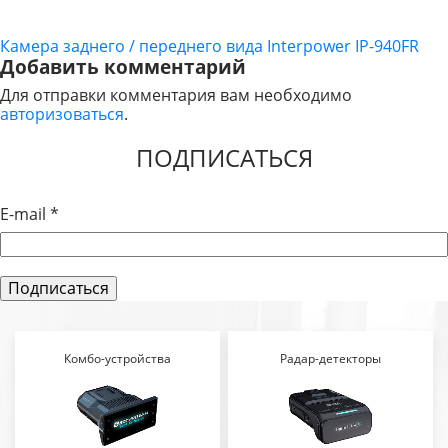
Камера заднего / переднего вида Interpower IP-940FR
НАВИГАЦИЯ
Добавить комментарий
ПО
Для отправки комментария вам необходимо
авторизоваться
.
ЗАПИСЯМ
ПОДПИСАТЬСЯ
E-mail
*
Комбо-устройства
Радар-детекторы