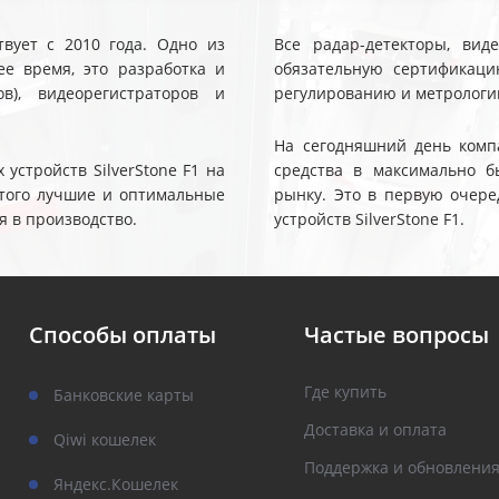
твует с 2010 года. Одно из
Все радар-детекторы, вид
е время, это разработка и
обязательную сертификаци
ов), видеорегистраторов и
регулированию и метрологи
На сегодняшний день компа
устройств SilverStone F1 на
средства в максимально б
 этого лучшие и оптимальные
рынку. Это в первую очере
я в производство.
устройств SilverStone F1.
Способы оплаты
Частые вопросы
Где купить
Банковские карты
Доставка и оплата
Qiwi кошелек
Поддержка и обновлени
Яндекс.Кошелек