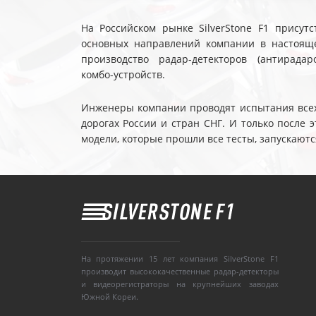
На Российском рынке SilverStone F1 присутс
основных направлений компании в настояще
производство радар-детекторов (антирадар
комбо-устройств.
Инженеры компании проводят испытания всех 
дорогах России и стран СНГ. И только после
модели, которые прошли все тесты, запускаютс
На протяжении 15 лет компания SilverStone F1
производит высококачественные радар-детекторы
и видеорегистраторы на крупнейших заводах
Южной Кореи.