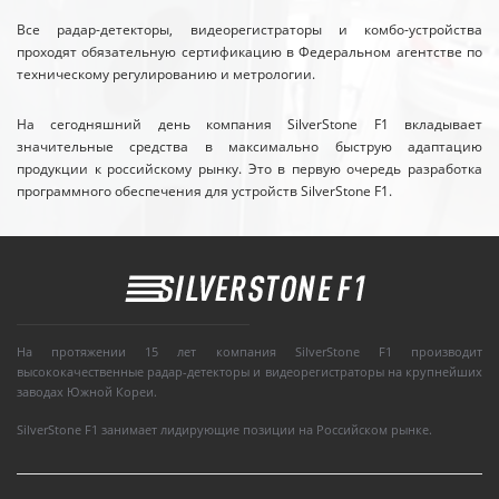
Все радар-детекторы, видеорегистраторы и комбо-устройства
проходят обязательную сертификацию в Федеральном агентстве по
техническому регулированию и метрологии.
На сегодняшний день компания SilverStone F1 вкладывает
значительные средства в максимально быструю адаптацию
продукции к российскому рынку. Это в первую очередь разработка
программного обеспечения для устройств SilverStone F1.
На протяжении 15 лет компания SilverStone F1 производит
высококачественные радар-детекторы и видеорегистраторы на крупнейших
заводах Южной Кореи.
SilverStone F1 занимает лидирующие позиции на Российском рынке.