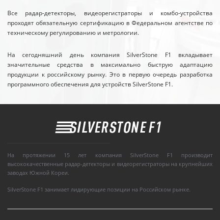
Все радар-детекторы, видеорегистраторы и комбо-устройства
проходят обязательную сертификацию в Федеральном агентстве по
техническому регулированию и метрологии.
На сегодняшний день компания SilverStone F1 вкладывает
значительные средства в максимально быструю адаптацию
продукции к российскому рынку. Это в первую очередь разработка
программного обеспечения для устройств SilverStone F1.
На протяжении 15 лет компания SilverStone F1 производит
высококачественные радар-детекторы и видеорегистраторы на крупнейших
заводах Южной Кореи.
SilverStone F1 занимает лидирующие позиции на Российском рынке.