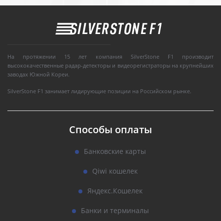
На протяжении 15 лет компания SilverStone F1 производит
высококачественные радар-детекторы и видеорегистраторы на крупнейших
заводах Южной Кореи.
SilverStone F1 занимает лидирующие позиции на Российском рынке.
Способы оплаты
Банковские карты
Qiwi кошелек
Яндекс.Кошелек
Банки и терминалы