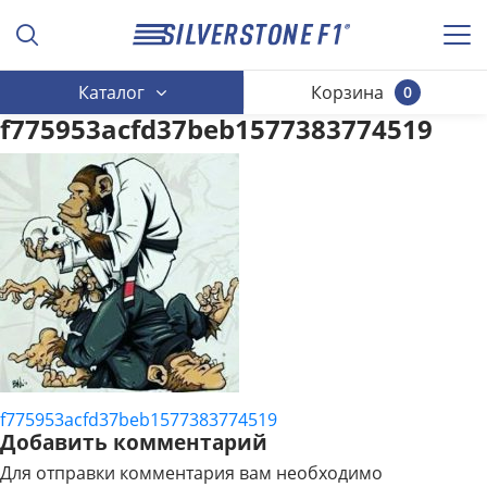
Каталог
Корзина
0
f775953acfd37beb1577383774519
f775953acfd37beb1577383774519
НАВИГАЦИЯ
Добавить комментарий
ПО
Для отправки комментария вам необходимо