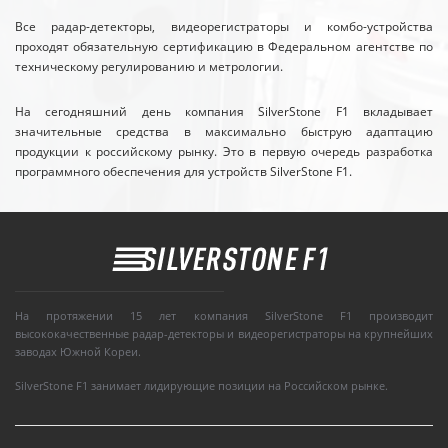
Все радар-детекторы, видеорегистраторы и комбо-устройства
проходят обязательную сертификацию в Федеральном агентстве по
техническому регулированию и метрологии.
На сегодняшний день компания SilverStone F1 вкладывает
значительные средства в максимально быструю адаптацию
продукции к российскому рынку. Это в первую очередь разработка
программного обеспечения для устройств SilverStone F1.
На протяжении 15 лет компания SilverStone F1 производит
высококачественные радар-детекторы и видеорегистраторы на крупнейших
заводах Южной Кореи.
SilverStone F1 занимает лидирующие позиции на Российском рынке.