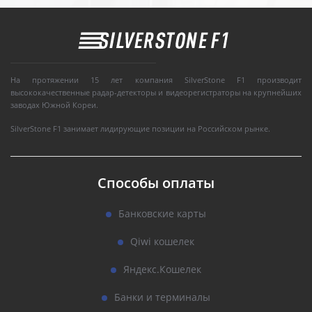
На протяжении 15 лет компания SilverStone F1 производит
высококачественные радар-детекторы и видеорегистраторы на крупнейших
заводах Южной Кореи.
SilverStone F1 занимает лидирующие позиции на Российском рынке.
Способы оплаты
Банковские карты
Qiwi кошелек
Яндекс.Кошелек
Банки и терминалы