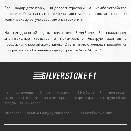
Все радар-детекторы, видеорегистраторы и комбо-устройства
проходят обязательную сертификацию в Федеральном агентстве по
техническому регулированию и метрологии.
На сегодняшний день компания SilverStone F1 вкладывает
значительные средства в максимально быструю адаптацию
продукции к российскому рынку. Это в первую очередь разработка
программного обеспечения для устройств SilverStone F1.
На протяжении 15 лет компания SilverStone F1 производит
высококачественные радар-детекторы и видеорегистраторы на крупнейших
заводах Южной Кореи.
SilverStone F1 занимает лидирующие позиции на Российском рынке.