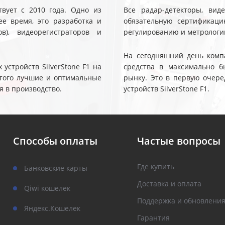
твует с 2010 года. Одно из
Все радар-детекторы, вид
е время, это разработка и
обязательную сертификаци
ов), видеорегистраторов и
регулированию и метрологи
На сегодняшний день компа
устройств SilverStone F1 на
средства в максимально б
 этого лучшие и оптимальные
рынку. Это в первую очере
я в производство.
устройств SilverStone F1.
Способы оплаты
Частые вопросы
Где купить
Банковские карты
Доставка и оплата
Qiwi кошелек
Поддержка и обновлени
Яндекс.Кошелек
Гарантия