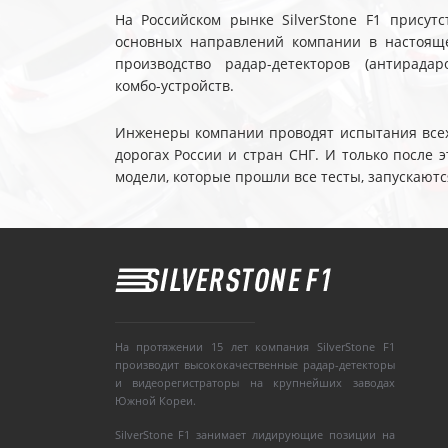
На Российском рынке SilverStone F1 присутс
основных направлений компании в настояще
производство радар-детекторов (антирадар
комбо-устройств.
Инженеры компании проводят испытания всех 
дорогах России и стран СНГ. И только после
модели, которые прошли все тесты, запускаютс
На протяжении 15 лет компания SilverStone F1
производит высококачественные радар-детекторы
и видеорегистраторы на крупнейших заводах
Южной Кореи.
SilverStone F1 занимает лидирующие позиции на