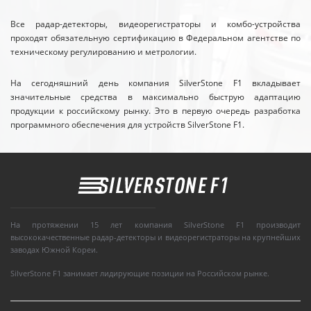
Все радар-детекторы, видеорегистраторы и комбо-устройства
проходят обязательную сертификацию в Федеральном агентстве по
техническому регулированию и метрологии.
На сегодняшний день компания SilverStone F1 вкладывает
значительные средства в максимально быструю адаптацию
продукции к российскому рынку. Это в первую очередь разработка
программного обеспечения для устройств SilverStone F1.
На протяжении 15 лет компания SilverStone F1 производит
высококачественные радар-детекторы и видеорегистраторы на крупнейших
заводах Южной Кореи.
SilverStone F1 занимает лидирующие позиции на Российском рынке.