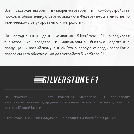
Все радар-детекторы, видеорегистраторы и комбо-устройства
проходят обязательную сертификацию в Федеральном агентстве по
техническому регулированию и метрологии.
На сегодняшний день компания SilverStone F1 вкладывает
значительные средства в максимально быструю адаптацию
продукции к российскому рынку. Это в первую очередь разработка
программного обеспечения для устройств SilverStone F1.
На протяжении 15 лет компания SilverStone F1 производит
высококачественные радар-детекторы и видеорегистраторы на крупнейших
заводах Южной Кореи.
SilverStone F1 занимает лидирующие позиции на Российском рынке.