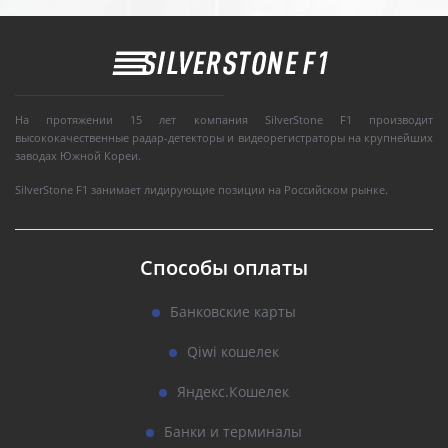
На протяжении 15 лет компания SilverStone F1 производит
высококачественные радар-детекторы и видеорегистраторы на крупнейших
заводах Южной Кореи.
SilverStone F1 занимает лидирующие позиции на Российском рынке.
Способы оплаты
Банковские карты
Qiwi кошелек
Яндекс.Кошелек
Банки и терминалы