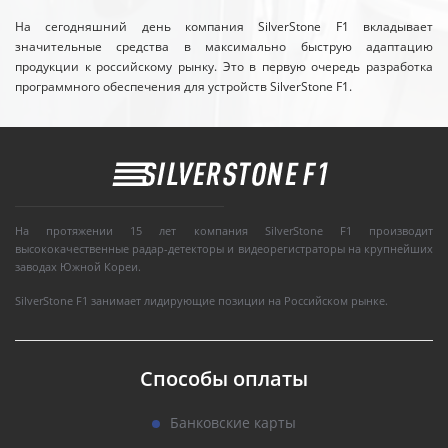
На сегодняшний день компания SilverStone F1 вкладывает
значительные средства в максимально быструю адаптацию
продукции к российскому рынку. Это в первую очередь разработка
программного обеспечения для устройств SilverStone F1.
На протяжении 15 лет компания SilverStone F1 производит
высококачественные радар-детекторы и видеорегистраторы на крупнейших
заводах Южной Кореи.
SilverStone F1 занимает лидирующие позиции на Российском рынке.
Способы оплаты
Банковские карты