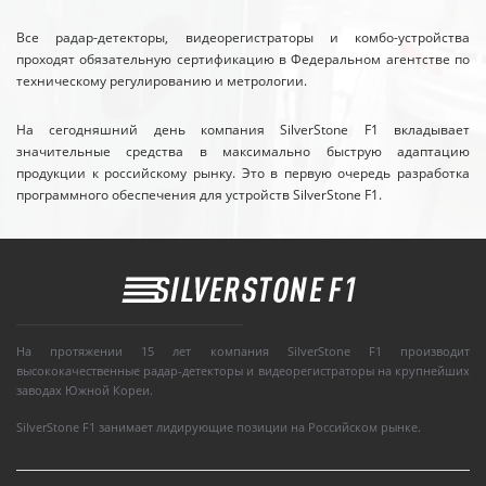
Все радар-детекторы, видеорегистраторы и комбо-устройства
проходят обязательную сертификацию в Федеральном агентстве по
техническому регулированию и метрологии.
На сегодняшний день компания SilverStone F1 вкладывает
значительные средства в максимально быструю адаптацию
продукции к российскому рынку. Это в первую очередь разработка
программного обеспечения для устройств SilverStone F1.
На протяжении 15 лет компания SilverStone F1 производит
высококачественные радар-детекторы и видеорегистраторы на крупнейших
заводах Южной Кореи.
SilverStone F1 занимает лидирующие позиции на Российском рынке.